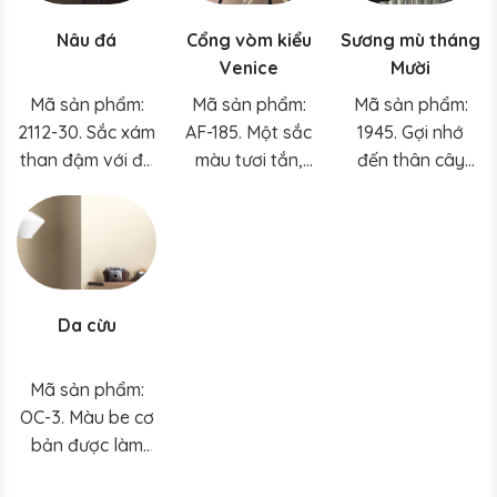
này.
Nâu đá
Cổng vòm kiểu
Sương mù tháng
Venice
Mười
Mã sản phẩm:
Mã sản phẩm:
Mã sản phẩm:
2112-30. Sắc xám
AF-185. Một sắc
1945. Gợi nhớ
than đậm với độ
màu tươi tắn,
đến thân cây
ấm vừa phải,
đậm chất đất,
hoa, màu xanh
gam màu thiết
gợi nhớ đến đất
lục nhạt này tạo
yếu này dễ dàng
sét nung dưới
cảm giác vững
kết hợp vào bất
ánh mặt trời.
chắc và nâng đỡ
kỳ không gian
tinh thần.
Da cừu
nào.
Mã sản phẩm:
OC-3. Màu be cơ
bản được làm
mới với những