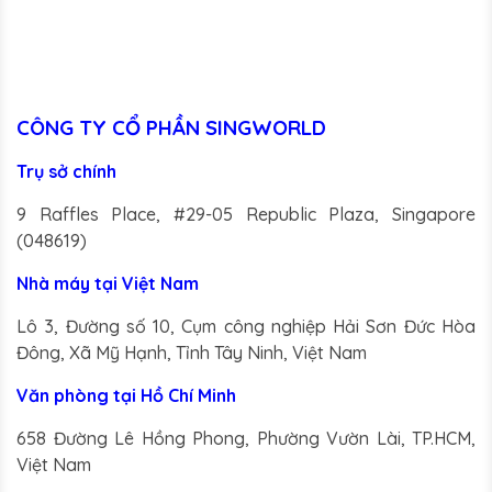
yếu này dễ dàng
sét nung dưới
kết hợp vào bất
ánh mặt trời.
kỳ không gian
nào.
CÔNG TY CỔ PHẦN SINGWORLD
Trụ sở chính
9 Raffles Place, #29-05 Republic Plaza, Singapore
(048619)
Nhà máy tại Việt Nam
Lô 3, Đường số 10, Cụm công nghiệp Hải Sơn Đức Hòa
Đông, Xã Mỹ Hạnh, Tỉnh Tây Ninh, Việt Nam
Văn phòng tại Hồ Chí Minh
658 Đường Lê Hồng Phong, Phường Vườn Lài, TP.HCM,
Việt Nam