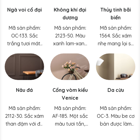
giá trong nhà
truyền cảm hứng
Ngà voi cổ đại
Không khí đại
Thủy tinh bãi
bạn.
cho những giây
dương
biển
phút thiền định
tĩnh lặng.
Mã sản phẩm:
Mã sản phẩm:
Mã sản phẩm:
OC-133. Sắc
2123-50. Màu
1564. Sắc xám
trắng tươi mát,
xanh lam-xanh
nhẹ mang lại sự
nhẹ nhàng mang
lá cây lý tưởng
linh hoạt cho
đến vẻ quyến rũ
để tạo nên
màu xanh dương
độc đáo cho
không gian thư
dịu mát này.
gam màu trắng
giãn tức thì.
này.
Nâu đá
Cổng vòm kiểu
Da cừu
Venice
Mã sản phẩm:
Mã sản phẩm:
Mã sản phẩm:
2112-30. Sắc xám
AF-185. Một sắc
OC-3. Màu be cơ
than đậm với độ
màu tươi tắn,
bản được làm
ấm vừa phải,
đậm chất đất,
mới với những
gam màu thiết
gợi nhớ đến đất
sắc đào tinh tế.