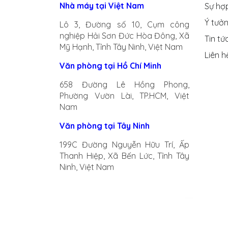
Nhà máy tại Việt Nam
Sự hợ
Ý tưở
Lô 3, Đường số 10, Cụm công
nghiệp Hải Sơn Đức Hòa Đông, Xã
Tin tứ
Mỹ Hạnh, Tỉnh Tây Ninh, Việt Nam
Liên h
Văn phòng tại Hồ Chí Minh
658 Đường Lê Hồng Phong,
Phường Vườn Lài, TP.HCM, Việt
Nam
Văn phòng tại Tây Ninh
199C Đường Nguyễn Hữu Trí, Ấp
Thanh Hiệp, Xã Bến Lức, Tỉnh Tây
Ninh, Việt Nam