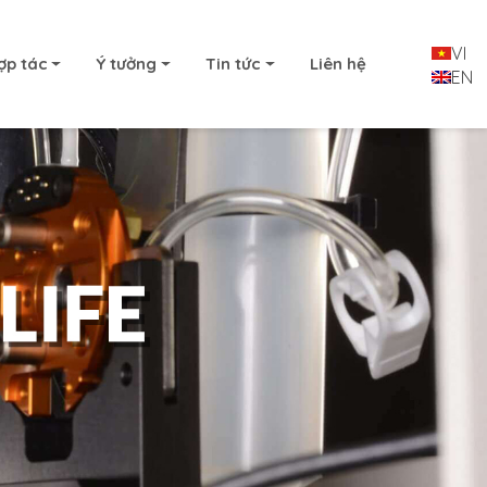
VI
ợp tác
Ý tưởng
Tin tức
Liên hệ
EN