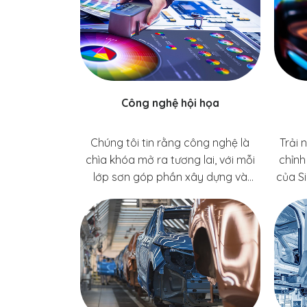
Công nghệ hội họa
Chúng tôi tin rằng công nghệ là
Trải 
chìa khóa mở ra tương lai, với mỗi
chỉnh
lớp sơn góp phần xây dựng và
của Si
nâng cao chất lượng cuộc sống.
của c
Mỗi bước tiến công nghệ tại
sơn 
Singcolor đánh dấu một cột mốc
quả
đổi mới, mang đến những giải pháp
trườn
vượt trội giúp sơn không chỉ bền
trình
hơn và đẹp hơn mà còn hài hòa với
con người, môi trường và tối ưu hóa