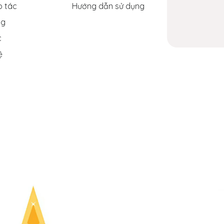
p tác
Hướng dẫn sử dụng
ng
c
ệ