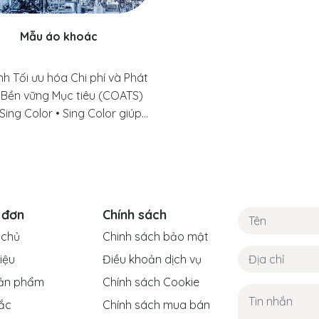
vững.
Mẫu áo khoác
nh Tối ưu hóa Chi phí và Phát
n Bền vững Mục tiêu (COATS)
Sing Color • Sing Color giúp
ối ưu hóa chi phí, chất lượng
và dấu ấn bền vững.
 đơn
Chính sách
 chủ
Chinh sách bảo mật
hiệu
Điều khoản dịch vụ
ản phẩm
Chính sách Cookie
ắc
Chính sách mua bán