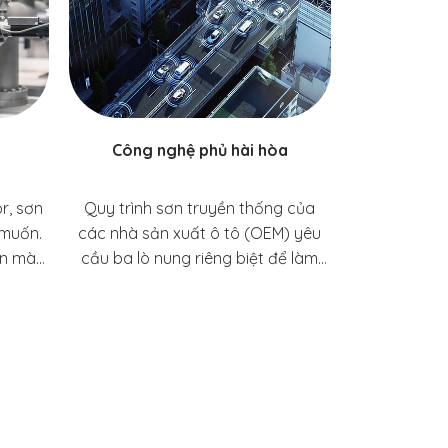
Công nghệ phủ hài hòa
r, sơn
Quy trình sơn truyền thống của
 muốn.
các nhà sản xuất ô tô (OEM) yêu
ốn mà
cầu ba lò nung riêng biệt để làm
hệ tiếp
khô từng lớp sơn phủ—lớp sơn lót,
o phép
lớp sơn nền và lớp sơn phủ—và các
 này
lò nung hoặc khu vực sấy nhanh để
hiết kế
làm khô từng lớp. Tổng cộng, các
ối hai
giai đoạn sản xuất này có thể
tiết,
chiếm khoảng 70% lượng tiêu thụ
ch bền
năng lượng của một nhà máy lắp