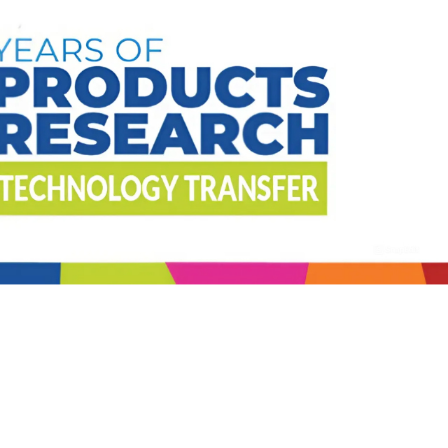
𝖧𝗈𝗍𝗅𝗂𝗇𝖾
WhatsApp
Telegram