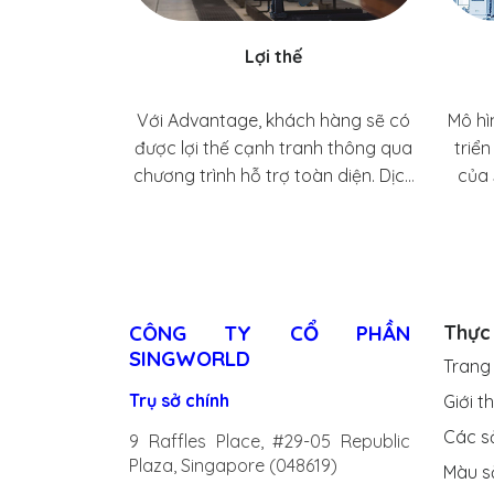
chi phí.
Lợi thế
Với Advantage, khách hàng sẽ có
Mô hì
được lợi thế cạnh tranh thông qua
triể
chương trình hỗ trợ toàn diện. Dịch
của 
vụ này kết hợp chuyên môn kỹ
bạn t
thuật, tối ưu hóa quy trình và các
giải pháp tùy chỉnh để tối đa hóa
năng suất và giảm chi phí.
Advantage giúp các đối tác đạt
CÔNG TY CỔ PHẦN
Thực
được sự xuất sắc trong vận hành
SINGWORLD
Trang
đồng thời tận dụng những đổi mới
hàng đầu trong ngành về công
Trụ sở chính
Giới t
nghệ sơn phủ của chúng tôi.
Các s
9 Raffles Place, #29-05 Republic
Plaza, Singapore (048619)
Màu s