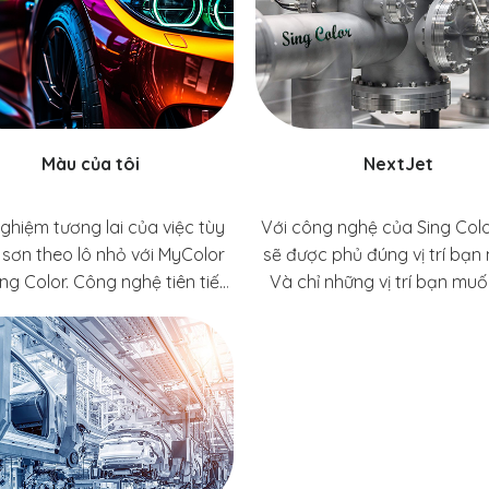
Màu của tôi
NextJet
nghiệm tương lai của việc tùy
Với công nghệ của Sing Colo
 sơn theo lô nhỏ với MyColor
sẽ được phủ đúng vị trí bạn
ng Color. Công nghệ tiên tiến
Và chỉ những vị trí bạn mu
húng tôi giúp các công việc
thôi. Sơn kỹ thuật số là thế 
theo lô nhỏ nhanh hơn, hiệu
theo của công nghệ sơn ch
 hơn và thân thiện với môi
định vị sơn chính xác. Điều
g, tích hợp hoàn hảo vào quy
mang lại sự linh hoạt trong t
 sơn hiện tại của các nhà sản
cho khách hàng, cho phép ph
xuất.
tông màu và tạo ra các họa 
chi tiết và hình ảnh một cá