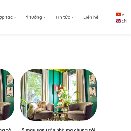
VI
ợp tác
Ý tưởng
Tin tức
Liên hệ
EN
ng tôi
5 màu sơn trần nhà mà chúng tôi