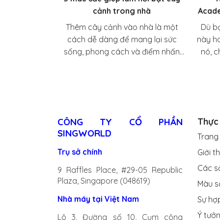
cảnh trong nhà
Acade
Thêm cây cảnh vào nhà là một
Dù b
cách dễ dàng để mang lại sức
này h
sống, phong cách và điểm nhấn
nó, 
cho không gian của bạn.
vẻ đẹ
chia 
hứng 
CÔNG TY CỔ PHẦN
Thực
SINGWORLD
Trang
Trụ sở chính
Giới t
Các s
9 Raffles Place, #29-05 Republic
Plaza, Singapore (048619)
Màu s
Nhà máy tại Việt Nam
Sự hợ
Ý tưở
Lô 3, Đường số 10, Cụm công