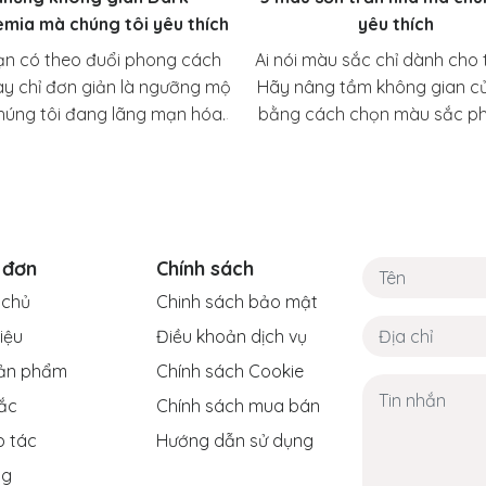
mia mà chúng tôi yêu thích
yêu thích
ạn có theo đuổi phong cách
Ai nói màu sắc chỉ dành cho
ay chỉ đơn giản là ngưỡng mộ
Hãy nâng tầm không gian c
chúng tôi đang lãng mạn hóa
bằng cách chọn màu sắc p
p học thuật u tối bằng cách
cho trần nhà!
sẻ một số không gian lấy cảm
từ phong cách này mà chúng
tôi yêu thích.
 đơn
Chính sách
 chủ
Chinh sách bảo mật
hiệu
Điều khoản dịch vụ
ản phẩm
Chính sách Cookie
ắc
Chính sách mua bán
p tác
Hướng dẫn sử dụng
ng