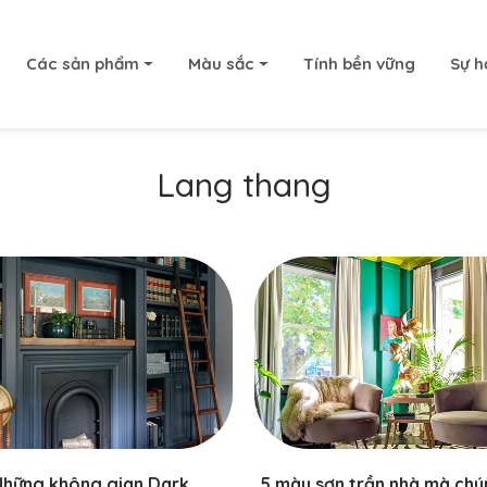
Các sản phẩm
Màu sắc
Tính bền vững
Sự h
Lang thang
Những không gian Dark
5 màu sơn trần nhà mà chú