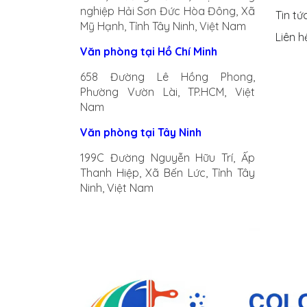
nghiệp Hải Sơn Đức Hòa Đông, Xã
Tin tứ
Mỹ Hạnh, Tỉnh Tây Ninh, Việt Nam
Liên h
Văn phòng tại Hồ Chí Minh
658 Đường Lê Hồng Phong,
Phường Vườn Lài, TP.HCM, Việt
Nam
Văn phòng tại Tây Ninh
199C Đường Nguyễn Hữu Trí, Ấp
Thanh Hiệp, Xã Bến Lức, Tỉnh Tây
Ninh, Việt Nam