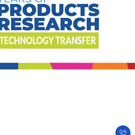
𝖧𝗈𝗍𝗅𝗂𝗇𝖾
WhatsApp
Telegram