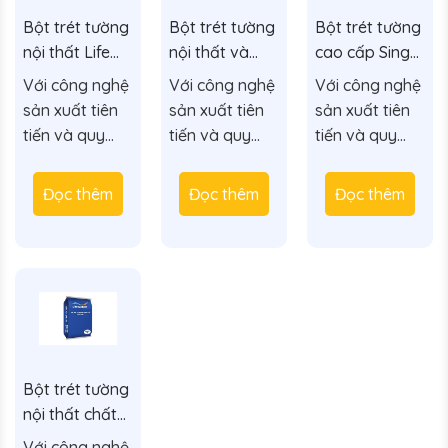
Bột trét tường
Bột trét tường
Bột trét tường
nội thất Life
nội thất và
cao cấp Sing
Color
ngoại thất Life
Color dùng
Với công nghệ
Với công nghệ
Với công nghệ
Color
trong nhà và
sản xuất tiên
sản xuất tiên
sản xuất tiên
ngoài trời.
tiến và quy
tiến và quy
tiến và quy
trình kiểm soát
trình kiểm soát
trình kiểm soát
nghiêm ngặt,
nghiêm ngặt,
nghiêm ngặt,
Đọc thêm
Đọc thêm
Đọc thêm
bột trét của
bột trét của
bột trét của
Singcolor đáp
Singcolor đáp
Singcolor đáp
ứng mọi yêu
ứng mọi yêu
ứng mọi yêu
cầu cụ thể của
cầu cụ thể của
cầu cụ thể của
từng dự án với
từng dự án với
từng dự án với
chi phí tối ưu
chi phí tối ưu
chi phí tối ưu
và hiệu suất
và hiệu suất
và hiệu suất
vượt trội.
vượt trội.
vượt trội.
Bột trét tường
nội thất chất
lượng cao Life
Với công nghệ