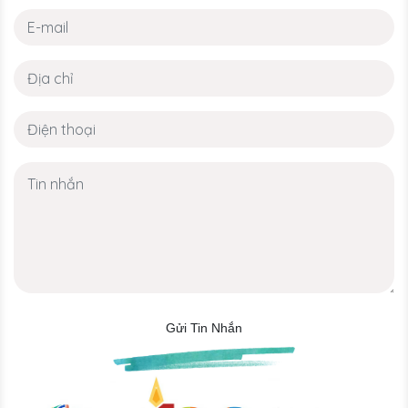
Gửi Tin Nhắn
𝖧𝗈𝗍𝗅𝗂𝗇𝖾
WhatsApp