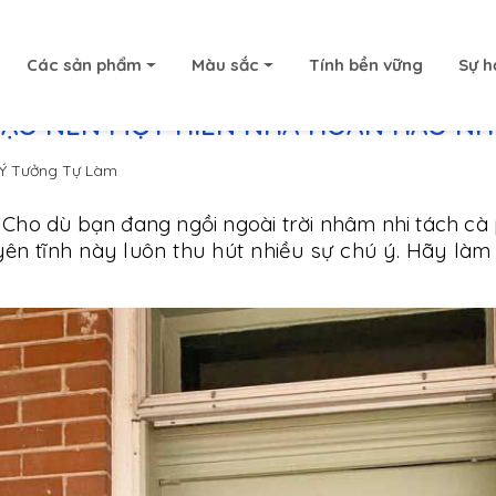
Các sản phẩm
Màu sắc
Tính bền vững
Sự h
TẠO NÊN MỘT HIÊN NHÀ HOÀN HẢO N
Ý Tưởng Tự Làm
 Cho dù bạn đang ngồi ngoài trời nhâm nhi tách cà
 yên tĩnh này luôn thu hút nhiều sự chú ý. Hãy là