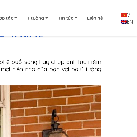
VI
ợp tác
Ý tưởng
Tin tức
Liên hệ
EN
HƯ TRANH VẼ
 phê buổi sáng hay chụp ảnh lưu niệm
m mới hiên nhà của bạn với ba ý tưởng